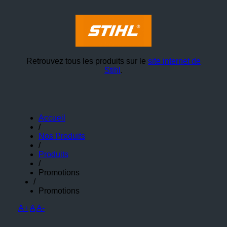
Retrouvez tous les produits sur le
site internet de
Stihl
.
Accueil
/
Nos Produits
/
Produits
/
Promotions
/
Promotions
A+
A
A-