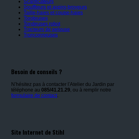
Scarificateurs
Souffleurs et aspiro-broyeurs
Taille-haies et coupe-haies
Tondeuses
Tondeuses robot
Tracteurs de pelouse
Tronçonneuses
Besoin de conseils ?
N'hésitez pas à contacter l'Atelier du Jardin par
téléphone au
085/41.21.29
, ou à remplir notre
formulaire de contact
.
Site Internet de Stihl