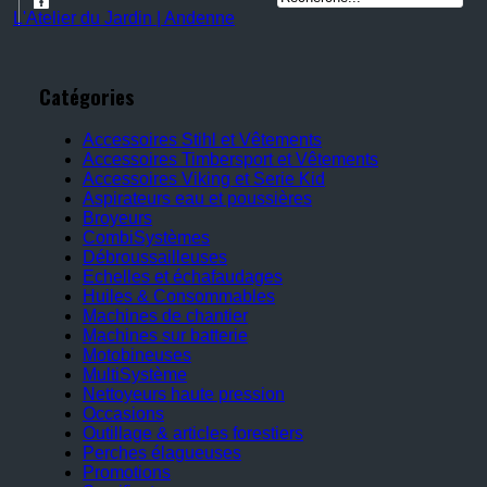
L'Atelier du Jardin | Andenne
Catégories
Accessoires Stihl et Vêtements
Accessoires Timbersport et Vêtements
Accessoires Viking et Serie Kid
Aspirateurs eau et poussières
Broyeurs
CombiSystèmes
Débroussailleuses
Echelles et échafaudages
Huiles & Consommables
Machines de chantier
Machines sur batterie
Motobineuses
MultiSystème
Nettoyeurs haute pression
Occasions
Outillage & articles forestiers
Perches élagueuses
Promotions