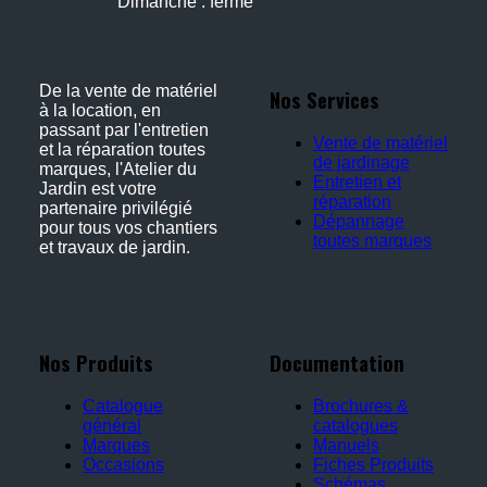
Dimanche : fermé
De la vente de matériel
Nos Services
à la location, en
passant par l'entretien
Vente de matériel
et la réparation toutes
de jardinage
marques, l'Atelier du
Entretien et
Jardin est votre
réparation
partenaire privilégié
Dépannage
pour tous vos chantiers
toutes marques
et travaux de jardin.
Nos Produits
Documentation
Catalogue
Brochures &
général
catalogues
Marques
Manuels
Occasions
Fiches Produits
Schémas