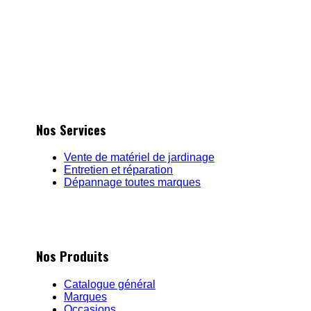
De la vente de matériel à la location, en passant par l'en
privilégié pour tous vos chantiers et travaux de jardin.
Nos Services
Vente de matériel de jardinage
Entretien et réparation
Dépannage toutes marques
Nos Produits
Catalogue général
Marques
Occasions