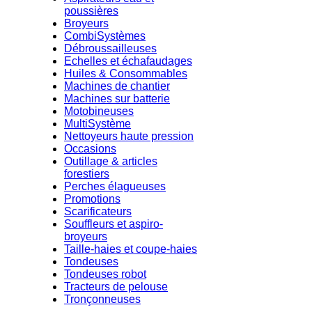
divers
MultiSystème
forestiers
Accessoires et
poussières
Nettoyeurs haute pression
Echelles et échafaudages
matériel divers
Broyeurs
CombiSystèmes
Occasions
Perches élagueuses
Accessoires Stihl &
Matériel de
Débroussailleuses
Scarificateurs
Vêtements
seconde main
Echelles et échafaudages
Promotions
Souffleurs & aspiro-broyeurs
Accessoires Timbersport &
Occasions
Articles à
Huiles & Consommables
Machines de chantier
Taille-haies et coupe-haies
Vêtements
prix réduits !
Machines sur batterie
Marques
Tronçonneuses
Accessoires Viking et Serie
Promotions
Nos fournisseurs
Motobineuses
Stihl
Kid
MultiSystème
Nettoyeurs haute pression
Viking
Divers
Occasions
Iseki
Outillage & articles
forestiers
Perches élagueuses
Promotions
Scarificateurs
Souffleurs et aspiro-
broyeurs
Taille-haies et coupe-haies
Tondeuses
Tondeuses robot
Tracteurs de pelouse
Tronçonneuses