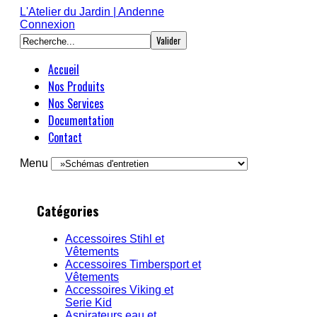
L'Atelier du Jardin | Andenne
Connexion
Accueil
Nos Produits
Nos Services
Produits
Page d'accueil
Documentation
Vente de matériel
Matériel à
Contact
Entretien & réparation
Brochures et catalogues
moteur
Taille-haies,
Dépannage
Manuels
Tronçonneuses, Broyeurs,
Menu
Fiches Produits
...
Schémas d'entretien
Tondeuses à
Aspirateurs eau et
gazon
poussières
Tondeuses
Catégories
Broyeurs
manuelles, autoportées,
CombiSystèmes
robots...
Accessoires Stihl et
Vêtements
Outils et matériel de
Débroussailleuses
Tondeuses
Accessoires Timbersport et
jardin
Machines de chantier
Tracteurs de pelouse
Outillage, matériel
Vêtements
Machines sur batterie
Tondeuses robot
divers ...
Accessoires Viking et
Serie Kid
Accessoires et
Motobineuses
Outillage et articles
Aspirateurs eau et