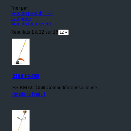
Trier par
Nom du produit " +/-"
Catégorie
Nom du fournisseur
Résultats 1 à 12 sur 18
Sthil FS-KM
FS-KM AC Outil Combi débroussailleuse,...
Détails du Produit