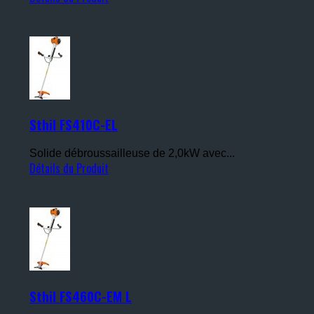
Sthil FS410C-EL
Solide débroussailleuse de 2,0kW avec...
Détails du Produit
Sthil FS460C-EM L