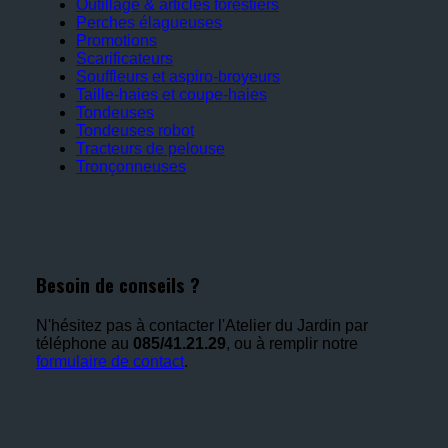
Outillage & articles forestiers
Perches élagueuses
Promotions
Scarificateurs
Souffleurs et aspiro-broyeurs
Taille-haies et coupe-haies
Tondeuses
Tondeuses robot
Tracteurs de pelouse
Tronçonneuses
Besoin de conseils ?
N'hésitez pas à contacter l'Atelier du Jardin par
téléphone au
085/41.21.29
, ou à remplir notre
formulaire de contact
.