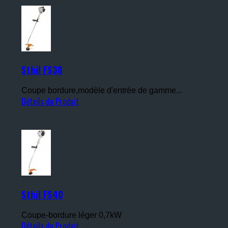
Sthil FS38
Coupe bordure,modèle d'entrée de gamme...
Détails du Produit
Sthil FS40
Coupe-bordure léger 0,7kW
Détails du Produit