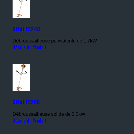
Sthil FS240
Débroussailleuse polyvalente de 1,7kW
Détails du Produit
Sthil FS260
Débroussailleuse solide de 2,0kW
Détails du Produit