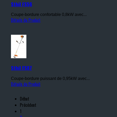
Sthil FS56
Coupe-bordure confortable 0,8kW avec...
Détails du Produit
Sthil FS87
Coupe-bordure puissant de 0,95kW avec...
Détails du Produit
Début
Précédent
1