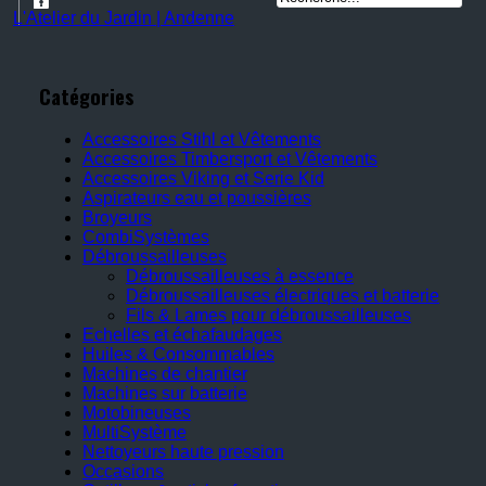
L'Atelier du Jardin | Andenne
Catégories
Accessoires Stihl et Vêtements
Accessoires Timbersport et Vêtements
Accessoires Viking et Serie Kid
Aspirateurs eau et poussières
Broyeurs
CombiSystèmes
Débroussailleuses
Débroussailleuses à essence
Débroussailleuses électriques et batterie
Fils & Lames pour débroussailleuses
Echelles et échafaudages
Huiles & Consommables
Machines de chantier
Machines sur batterie
Motobineuses
MultiSystème
Nettoyeurs haute pression
Occasions