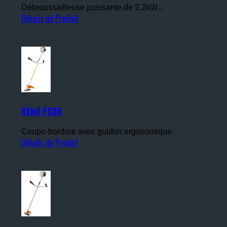
Débroussailleuse puissante de 2,2kW...
Détails du Produit
Sthil FS55
Coupe-bordure avec guidon ergonomique
Détails du Produit