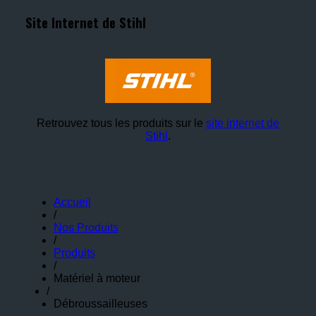
Site Internet de Stihl
Retrouvez tous les produits sur le
site internet de
Stihl
.
Accueil
/
Nos Produits
/
Produits
/
Matériel à moteur
/
Débroussailleuses