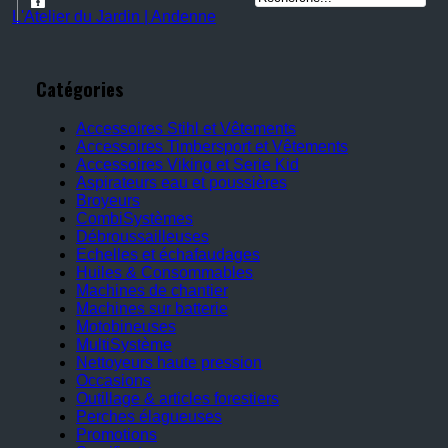
L'Atelier du Jardin | Andenne
Catégories
Accessoires Stihl et Vêtements
Accessoires Timbersport et Vêtements
Accessoires Viking et Serie Kid
Aspirateurs eau et poussières
Broyeurs
CombiSystèmes
Débroussailleuses
Echelles et échafaudages
Huiles & Consommables
Machines de chantier
Machines sur batterie
Motobineuses
MultiSystème
Nettoyeurs haute pression
Occasions
Outillage & articles forestiers
Perches élagueuses
Promotions