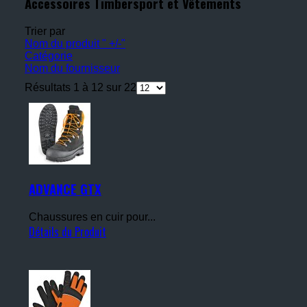
Accessoires Timbersport et Vêtements
Trier par
Nom du produit " +/-"
Catégorie
Nom du fournisseur
Résultats 1 à 12 sur 22
ADVANCE GTX
Chaussures en cuir pour...
Détails du Produit