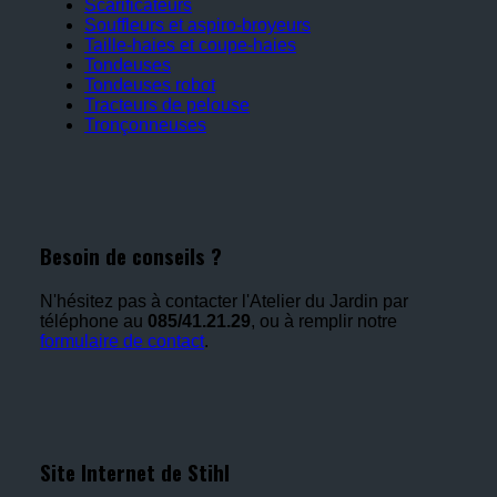
Scarificateurs
Souffleurs et aspiro-broyeurs
Taille-haies et coupe-haies
Tondeuses
Tondeuses robot
Tracteurs de pelouse
Tronçonneuses
Besoin de conseils ?
N'hésitez pas à contacter l'Atelier du Jardin par
téléphone au
085/41.21.29
, ou à remplir notre
formulaire de contact
.
Site Internet de Stihl