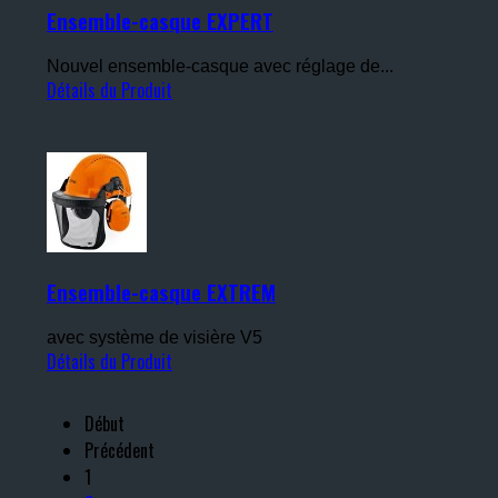
Ensemble-casque EXPERT
Nouvel ensemble-casque avec réglage de...
Détails du Produit
Ensemble-casque EXTREM
avec système de visière V5
Détails du Produit
Début
Précédent
1