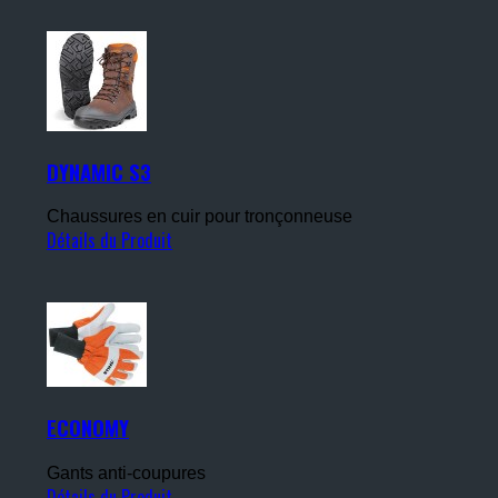
DYNAMIC S3
Chaussures en cuir pour tronçonneuse
Détails du Produit
ECONOMY
Gants anti-coupures
Détails du Produit