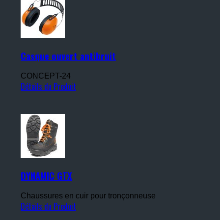
Casque ouvert antibruit
CONCEPT-24
Détails du Produit
DYNAMIC GTX
Chaussures en cuir pour tronçonneuse
Détails du Produit