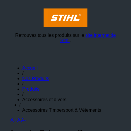
Retrouvez tous les produits sur le
site internet de
Stihl
.
Accueil
/
Nos Produits
/
Produits
/
Accessoires et divers
/
Accessoires Timbersport & Vêtements
A+
A
A-