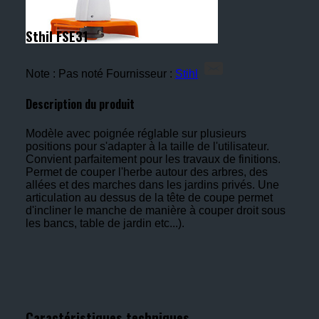
Sthil FSE31
Note : Pas noté
Fournisseur :
Stihl
Description du produit
Modèle avec poignée réglable sur plusieurs
positions pour s'adapter à la taille de l'utilisateur.
Convient parfaitement pour les travaux de finitions.
Permet de couper l'herbe autour des arbres, des
allées et des marches dans les jardins privés. Une
articulation au dessus de la tête de coupe permet
d'incliner le manche de manière à couper droit sous
les bancs, table de jardin etc...).
Caractéristiques techniques