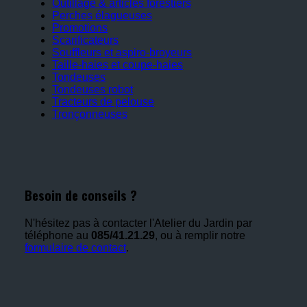
Outillage & articles forestiers
Perches élagueuses
Promotions
Scarificateurs
Souffleurs et aspiro-broyeurs
Taille-haies et coupe-haies
Tondeuses
Tondeuses robot
Tracteurs de pelouse
Tronçonneuses
Besoin de conseils ?
N'hésitez pas à contacter l'Atelier du Jardin par
téléphone au
085/41.21.29
, ou à remplir notre
formulaire de contact
.