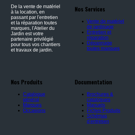
De la vente de matériel
Nos Services
à la location, en
passant par l'entretien
Vente de matériel
et la réparation toutes
de jardinage
marques, l'Atelier du
Entretien et
Jardin est votre
réparation
partenaire privilégié
Dépannage
pour tous vos chantiers
toutes marques
et travaux de jardin.
Nos Produits
Documentation
Catalogue
Brochures &
général
catalogues
Marques
Manuels
Occasions
Fiches Produits
Schémas
d'entretien