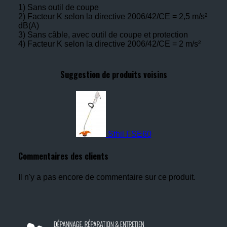
1) Sans outil de coupe
2) Facteur K selon la directive 2006/42/CE = 2,5 m/s²
dB(A)
3) Sans câble, avec outil de coupe et protection
4) Facteur K selon la directive 2006/42/CE = 2 m/s²
Suggestion de produits voisins
Sthil FSE60
Commentaires des clients
Il n'y a pas encore de commentaire sur ce produit.