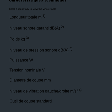
1)
1
Longueur totale m
2)
90
Niveau sonore garanti dB(A)
3)
2,2
Poids kg
2)
78
Niveau de pression sonore dB(A)
Puissance W
245
Tension nominale V
230
Diamètre de coupe mm
245
4)
0,6/
Niveau de vibration gauche/droite m/s²
Outil de coupe standard
Tap´