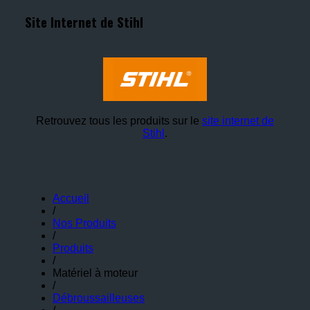
Site Internet de Stihl
Retrouvez tous les produits sur le
site internet de
Stihl
.
Accueil
/
Nos Produits
/
Produits
/
Matériel à moteur
/
Débroussailleuses