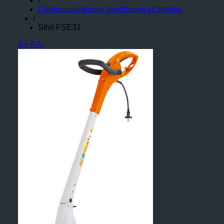
/
Débroussailleuses électriques et batterie
/
Sthil FSE31
A+
A
A-