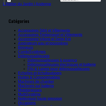
L'Atelier du Jardin | Andenne
Catégories
Accessoires Stihl et Vêtements
Accessoires Timbersport et Vêtements
Accessoires Viking et Serie Kid
Aspirateurs eau et poussières
Broyeurs
CombiSystèmes
Débroussailleuses
Débroussailleuses à essence
Débroussailleuses électriques et batterie
Fils & Lames pour débroussailleuses
Echelles et échafaudages
Huiles & Consommables
Machines de chantier
Machines sur batterie
Motobineuses
MultiSystème
Nettoyeurs haute pression
Occasions