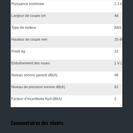
Puissance nominale
2,3 kW/3,2
Largeur de coupe cm
48
Type de moteur
B&S série 
Hauteur de coupe mm
25-80
Poids kg
32
Entraînement des roues
1 V (1 vites
Niveau sonore garanti dB(A)
96
Niveau de pression sonore dB(A)
82
Facteur d’incertitude KpA dB(A)
2
Commentaires des clients