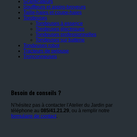
Scarificateurs
Souffleurs et aspiro-broyeurs
Taille-haies et coupe-haies
Tondeuses
Tondeuses à essence
Tondeuses électriques
Tondeuses professionnelles
Tondeuses sur batterie
Tondeuses robot
Tracteurs de pelouse
Tronçonneuses
Besoin de conseils ?
N'hésitez pas à contacter l'Atelier du Jardin par
téléphone au
085/41.21.29
, ou à remplir notre
formulaire de contact
.