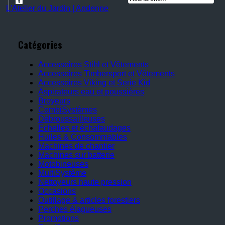
L'Atelier du Jardin | Andenne
Catégories
Accessoires Stihl et Vêtements
Accessoires Timbersport et Vêtements
Accessoires Viking et Serie Kid
Aspirateurs eau et poussières
Broyeurs
CombiSystèmes
Débroussailleuses
Echelles et échafaudages
Huiles & Consommables
Machines de chantier
Machines sur batterie
Motobineuses
MultiSystème
Nettoyeurs haute pression
Occasions
Outillage & articles forestiers
Perches élagueuses
Promotions