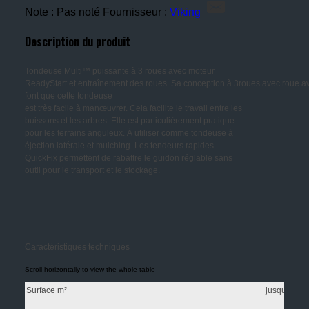
Note : Pas noté
Fournisseur :
Viking
Description du produit
Tondeuse Multi™ puissante à 3 roues avec moteur
ReadyStart et entraînement des roues. Sa conception à 3roues avec roue av
font que cette tondeuse
est très facile à manœuvrer. Cela facilite le travail entre les
buissons et les arbres. Elle est particulièrement pratique
pour les terrains anguleux. À utiliser comme tondeuse à
éjection latérale et mulching. Les tendeurs rapides
QuickFix permettent de rabattre le guidon réglable sans
outil pour le transport et le stockage.
Caractéristiques techniques
Surface m²
jusqu'à 2.0