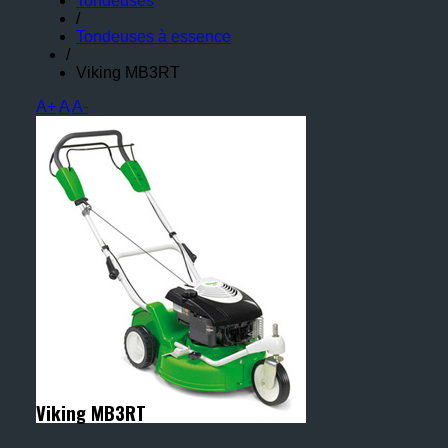
Tondeuses
/
Tondeuses à essence
/
Viking MB3RT
A+
A
A-
Viking MB3RT