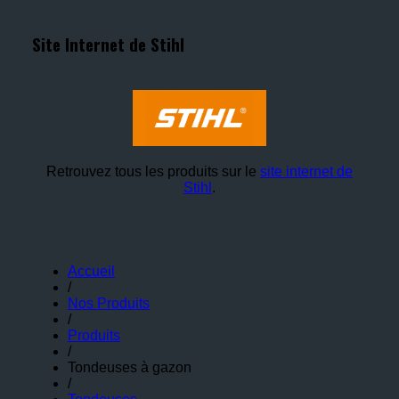
Site Internet de Stihl
Retrouvez tous les produits sur le
site internet de
Stihl
.
Accueil
/
Nos Produits
/
Produits
/
Tondeuses à gazon
/