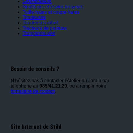
Scarificateurs
Souffleurs et aspiro-broyeurs
Taille-haies et coupe-haies
Tondeuses
Tondeuses robot
Tracteurs de pelouse
Tronçonneuses
Besoin de conseils ?
N'hésitez pas à contacter l'Atelier du Jardin par
téléphone au
085/41.21.29
, ou à remplir notre
formulaire de contact
.
Site Internet de Stihl