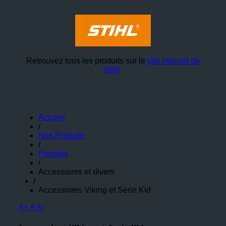
Retrouvez tous les produits sur le
site internet de
Stihl
.
Accueil
/
Nos Produits
/
Produits
/
Accessoires et divers
/
Accessoires Viking et Serie Kid
A+
A
A-