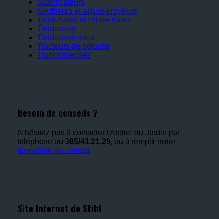
Scarificateurs
Souffleurs et aspiro-broyeurs
Taille-haies et coupe-haies
Tondeuses
Tondeuses robot
Tracteurs de pelouse
Tronçonneuses
Besoin de conseils ?
N'hésitez pas à contacter l'Atelier du Jardin par
téléphone au
085/41.21.29
, ou à remplir notre
formulaire de contact
.
Site Internet de Stihl