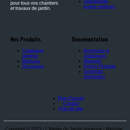
Dépannage
pour tous vos chantiers
toutes marques
et travaux de jardin.
Nos Produits
Documentation
Catalogue
Brochures &
général
catalogues
Marques
Manuels
Occasions
Fiches Produits
Schémas
d'entretien
Plan d'accès
Contact
Plan de site
Copyright © 2023 - L'Atelier du Jardin Andenne | Website :