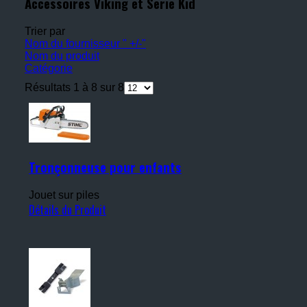
Accessoires Viking et Serie Kid
Trier par
Nom du fournisseur " +/-"
Nom du produit
Catégorie
Résultats 1 à 8 sur 8
Tronçonneuse pour enfants
Jouet sur piles
Détails du Produit