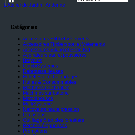
L'Atelier du Jardin | Andenne
Catégories
Accessoires Stihl et Vêtements
Accessoires Timbersport et Vêtements
Accessoires Viking et Serie Kid
Aspirateurs eau et poussières
Broyeurs
CombiSystèmes
Débroussailleuses
Echelles et échafaudages
Huiles & Consommables
Machines de chantier
Machines sur batterie
Motobineuses
MultiSystème
Nettoyeurs haute pression
Occasions
Outillage & articles forestiers
Perches élagueuses
Promotions