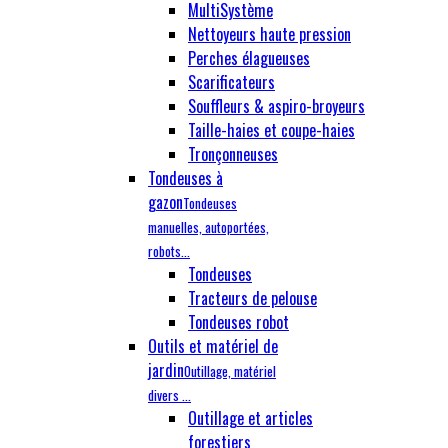
MultiSystème
Nettoyeurs haute pression
Perches élagueuses
Scarificateurs
Souffleurs & aspiro-broyeurs
Taille-haies et coupe-haies
Tronçonneuses
Tondeuses à
gazon
Tondeuses
manuelles, autoportées,
robots...
Tondeuses
Tracteurs de pelouse
Tondeuses robot
Outils et matériel de
jardin
Outillage, matériel
divers ...
Outillage et articles
forestiers