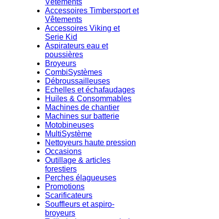
Vêtements
Accessoires Timbersport et
Vêtements
Accessoires Viking et
Serie Kid
Aspirateurs eau et
poussières
Broyeurs
CombiSystèmes
Débroussailleuses
Echelles et échafaudages
Huiles & Consommables
Machines de chantier
Machines sur batterie
Motobineuses
MultiSystème
Nettoyeurs haute pression
Occasions
Outillage & articles
forestiers
Perches élagueuses
Promotions
Scarificateurs
Souffleurs et aspiro-
broyeurs