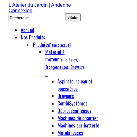
L'Atelier du Jardin | Andenne
Connexion
Accueil
Nos Produits
Produits
Page d'accueil
Matériel à
moteur
Taille-haies,
Tronçonneuses, Broyeurs,
...
Aspirateurs eau et
poussières
Broyeurs
CombiSystèmes
Débroussailleuses
Machines de chantier
Machines sur batterie
Motobineuses